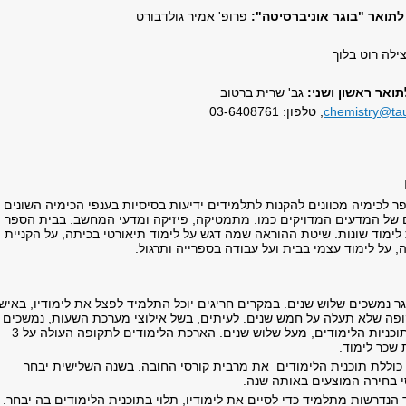
לתואר "בוגר אוניברסיטה":
פרופ' אמיר גולדבורט
ילה רוט בלוך
ואר ראשון ושני:
גב' שרית ברטוב
chemistry@tau
, טלפון: 03-6408761
 לכימיה מכוונים להקנות לתלמידים ידיעות בסיסיות בענפי הכימיה השונים
 של המדעים המדויקים כמו: מתמטיקה, פיזיקה ומדעי המחשב. בבית הספר
לימוד שונות. שיטת ההוראה שמה דגש על לימוד תיאורטי בכיתה, על הקניית
, על לימוד עצמי בבית ועל עבודה בספרייה ותרגול.
ר נמשכים שלוש שנים. במקרים חריגים יוכל התלמיד לפצל את לימודיו, באישו
פה שלא תעלה על חמש שנים. לעיתים, בשל אילוצי מערכת השעות, נמשכים
הלימודים, בחלק מתוכניות הלימודים, מעל שלוש שנים. הארכת הלימודים לתקופה העולה על 3
 שכר לימוד.
כוללת תוכנית הלימודים את מרבית קורסי החובה. בשנה השלישית יבחר
 בחירה המוצעים באותה שנה.
נדרשות מתלמיד כדי לסיים את לימודיו, תלוי בתוכנית הלימודים בה יבחר.