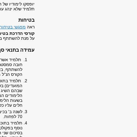
יופסקו לימודיו של
תלמיד שלא ינהג עפ
בטיחות
ראה
מפגשי בטיחות
קורסי הדרכת בטיח
על מנת להשתתף ב
עמידה בתנאי סף
תלמיד אשר ל
חובה סמסטריא
להשתתף, באי
הקורס הנ"ל 
תלמיד בתוכנ
המועדים) בשנ
הלימודים המ
בשעות הלימו
חלים עליו כל
לשנה ב' בכימ
70 לפחות.
תלמיד בתוכנ
נוסף בפקולט
בסיכום שני 