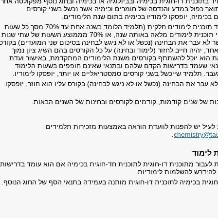
יד בתוכנית דו-חוגית בכימיה ובביולוגיה או בכימיה ובחוג נוסף מפקולטה אחר
תואר כפול במדע והנדסה של חומרים וכימיה אשר נכשל בשני קורסים
בכימיה, יופסקו לימודיו בכימיה בתום שנת הלימודים.
תלמיד הלומד תוכנית לימודים חלקית (תלמיד הלומד בשנה אחת עד 70% מסך כל שעות
הלימוד על פי תוכנית לימודים מלאה באותה שנה, או 70% מממוצע השעות של שתי שנות
ר לא עבר את הבחינה (נכשל או לא ניגש לבחינה בסיכום שני המועדים) בקורס
ד, יהיה חייב לחזור (לימוד ובחינה) על כל הקורסים בהם השיג ציון נמוך
ם זאת הוא יוכל להשתתף בקורסים משנת הלימודים המתקדמת, באישור ועדת
אי שעמד בדרישות הקדם שלהם ובתנאי שאינם חופפים בשעות הלימוד
בר. תלמיד שייכשל בשני קורסים סמסטריאליים או יותר, יופסקו לימודיו.
 עבר את הבחינה (נכשל או לא ניגש לבחינה) בקורס עליו הוא חוזר, יופסקו
ות של שנים קודמות, קודמים לקורסים ובחינות של השנים הבאות.​
 לעיל יש להפנות לוועדת הוראה באמצעות מזכירות תלמידים
.
chemistry@tau
ת לימוד
 לעבור מתוכנית דו-חוגית לתוכנית חד-חוגית בכימיה אם הוא עומד בדרישות
להידרש להשלמות לימודיות.
וגית בכימיה לתוכנית דו-חוגית מותנה בעמידה בתנאי הסף של החוג הנוסף.