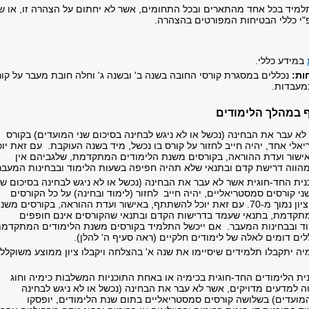
 תלמיד בכל אחד מהתארים ובכל התחומים, אשר לא יחתום על הצהרה זו, או ש
"י כללי הבטיחות המפורטים בהצהרה.
במידע כללי.
ות:
נכללים במסגרת קורסי החובה בשנה ב' ובשנה ג' וחלה חובת מעבר על קו
מעבדות.
 במהלך הלימודים
א עבר את הבחינה (נכשל או לא ניגש לבחינה בסיכום שני המועדים) בקורס
לי אחד, יהיה חייב לחזור על קורס בו נכשל, מיד בשנה העוקבת. עם זאת יוכ
שור ועדת ההוראה, בקורסים משנת הלימודים המתקדמת, שלגביהם אין
מהווה דרישת קדם ובתנאי שלא תהיה חפיפה בשעות הלימוד ובבחינות המעבר
ית החד-חוגית אשר לא עבר את הבחינה (נכשל או לא ניגש לבחינה בסיכום שנ
י קורסים סמסטריאליים, יהיה חייב לחזור (לימוד ובחינה) על כל הקורסים
שבהם השיג ציון נמוך מ-70. עם זאת יוכל להשתתף, באישור ועדת ההוראה, בקורסים משנ
תקדמת, בתנאי שעמד בדרישות הקדם ובתנאי שהקורסים אינם חופפים
ד ובבחינות המעבר. אם ייכשל התלמיד בקורסים משנת הלימודים המתקדמת
לים דומים לאלה של לימודים חלקיים (ראה סעיף ה' להלן).
יה יתקבלו תלמידים שיסיימו את שנה א' בהצלחה ויקבלו ציון ממוצע משוקלל
ית הלימודים החד-חוגית בכימיה או באחת התוכניות המשלבות כימיה וחוג
ה למדעים מדויקים, אשר לא עבר את הבחינה (נכשל או לא ניגש לבחינה
המועדים) בשלושה קורסים סמסטריאליים בתום שנת הלימודים, יופסקו