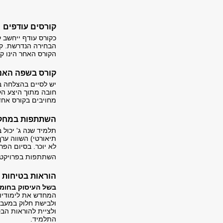
קורסים עודפים
כקורס עודף ייחשב 
הבחירה הנדרשת. קו
הקורס האחר הינו קו
קורס בשפה האנ
חובה מתוך היצע הק
מחויבים בקורס אחד
השתתפות במחקר
תלמיד שנה ג' יכול 
לא יוכר. בסיום הפ
השתתפות בפרויקט 
הוראות בטיחות כ
בשל העיסוק בחומר
המחדש את לימודיו
ולבישת חלוק במעבד
ולציית להוראות הב
התלמיד.