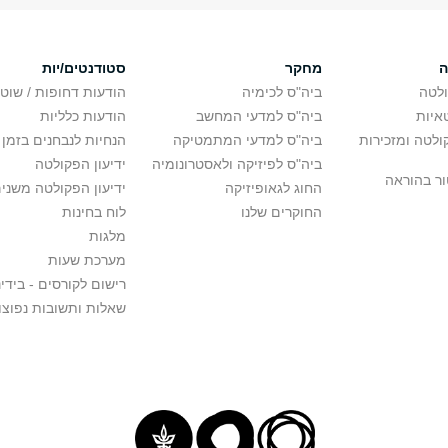
ה
מחקר
סטודנטים/יות
לטה
ביה"ס לכימיה
הודעות דחופות / שוט
איות
ביה"ס למדעי המחשב
הודעות כלליות
לטה ומזכירות
ביה"ס למדעי המתמטיקה
הנחיות לנבחנים בזמן 
ביה"ס לפיזיקה ולאסטרונומיה
ידיעון הפקולטה
ור בהוראה
החוג לגאופיזיקה
ידיעון הפקולטה משני
החוקרים שלנו
לוח בחינות
מלגות
מערכת שעות
רישום לקורסים - בידינ
שאלות ותשובות נפוצו