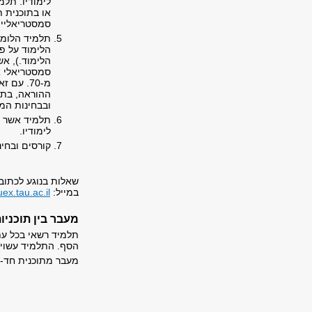
לימודיו. תלמ
או בתוכנית 
סמסטריאליים 
הלימוד.), אש
סמסטריאלי אח
מ-70. ע
ההוראה, בתנ
ובבחינות המע
תלמיד אשר לא
לימודיו.
קורסים ובחינ
שאלות בנוגע לכתוב
במייל:
ex.tau.ac.il
מעבר בין תוכניו
תלמיד רשאי בכל עת
הסף. התלמיד עשוי 
מעבר מתוכנית חד-ח