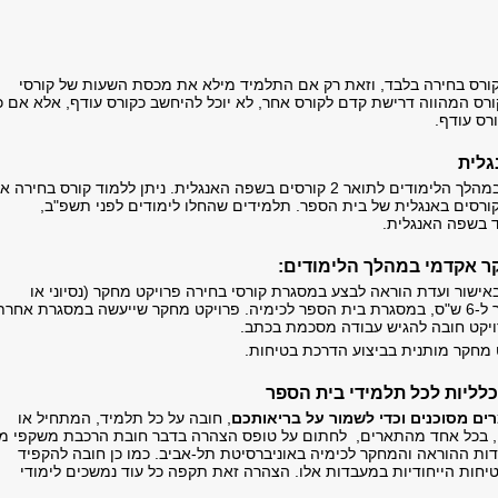
קורס בחירה בלבד, וזאת רק אם התלמיד מילא את מכסת השעות של קורסי
רס המהווה דרישת קדם לקורס אחר, לא יוכל להיחשב כקורס עודף, אלא אם כ
רס עודף.
גלית
יש לסיים בהצלחה במהלך הלימודים לתואר 2 קורסים בשפה האנגלית. ניתן ללמוד קורס בחירה א
ורסים באנגלית של בית הספר. תלמידים שהחלו לימודים לפני תשפ"ב,
 בשפה האנגלית.
 אקדמי במהלך הלימודים:
באישור ועדת הוראה לבצע במסגרת קורסי בחירה פרויקט מחקר (נסיוני או
תיאורטי) השווה ערך ל-6 ש"ס, במסגרת בית הספר לכימיה. פרויקט מחקר שייעשה במסגרת אחרת
רויקט חובה להגיש עבודה מסכמת בכתב.
מחקר מותנית בביצוע הדרכת בטיחות.
לליות לכל תלמידי בית הספר
ים מסוכנים וכדי לשמור על בריאותכם
, חובה על כל תלמיד, המתחיל או
, בכל אחד מהתארים, לחתום על טופס הצהרה בדבר חובת הרכבת משקפי מג
ות ההוראה והמחקר לכימיה באוניברסיטת תל-אביב. כמו כן חובה להקפיד
טיחות הייחודיות במעבדות אלו. הצהרה זאת תקפה כל עוד נמשכים לימודי