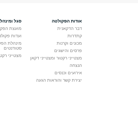
אודות הפקולטה
סגל ומינהל
דבר הדקאנית
מועצת הפקו
קתדרות
ועדות פקולט
מכונים וקרנות
מינהלת הפקו
סטודנטים
פרסים והישגים
מצטייני רקט
מצטייני רקטור ומצטייני דקאן
הנצחה
אירועים וכנסים
יצירת קשר והוראות הגעה