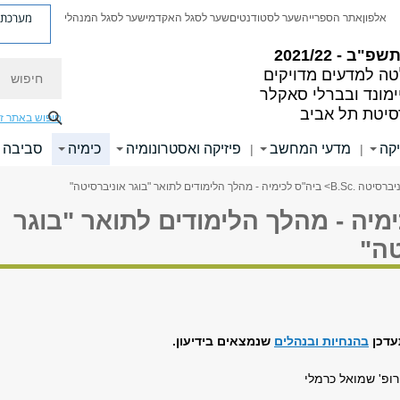
מערכת פ
אלפון
אתר הספרייה
שער לסטודנטים
שער לסגל האקדמי
שער לסגל המנהלי
פ"ב - 2021/22
חיפוש
ה למדעים מדויקים
ימונד ובברלי סאקלר
סיטת תל אביב
חיפוש באתר ז
קה
מדעי המחשב
פיזיקה ואסטרונומיה
כימיה
סביבה ו
|
|
ברסיטה .B.Sc
> ביה"ס לכימיה - מהלך הלימודים לתואר "בוגר אוניברסיטה"
מיה - מהלך הלימודים לתואר "בוגר
טה"
עדכן
בהנחיות ובנהלים
שנמצאים בידיעון.
ופ' שמואל כרמלי