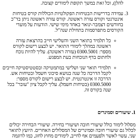
להלן), וכל זאת במשך תקופת לימודים קצובה.
עמידה בדרישות הבטיחות הפקולטיות הכוללות קורס בטיחות
אינטרנטי וקורס עזרה ראשונה. קורס עזרה ראשונה ניתן בד"כ
בחודשים דצמבר-ינואר באחד מימי שישי. הודעות על מועדי
הקורסים מתפרסמות בתחילת שנה"ל.
כל תלמיד בתואר השני והשלישי חייב בהרצאת עזרה
ראשונה במהלך לימודי התואר. יש לבצע רישום לקורס
מספר: 0300.5001 (עזרה ראשונה). עליך להיות נוכח
ולחתום בדף הנוכחות בעת המפגש.
תלמידי תואר שני ושלישי במתמטיקה ובסטטיסטיקה חייבים
לקבל הדרכה כל שנה בנושא סיכוני חשמל ובטיחות אש.
הדרכה זו אינטרנטית. יש לבצע רישום לקורס מספר:
0300.5000 (בטיחות חשמל). עליך לקבל ציון "עובר" בכל
שנה בקורס זה.
1. שיעורים וסמינרים
מסלול לימוד כולל שיעורי חובה ושיעורי בחירה. שיעורי הבחירה יכולים
לכלול גם שיעורי חובה וסמינרים של המסלולים האחרים. היועץ לתואר
שני, עשוי לאשר ולפעמים אף לחייב, לימודים מחוץ לחוג, כמו לדוגמה