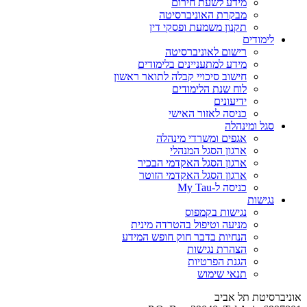
מידע לשעת חירום
מבקרת האוניברסיטה
תקנון משמעת ופסקי דין
לימודים
רישום לאוניברסיטה
מידע למתעניינים בלימודים
חישוב סיכויי קבלה לתואר ראשון
לוח שנת הלימודים
ידיעונים
כניסה לאזור האישי
סגל ומינהלה
אגפים ומשרדי מינהלה
ארגון הסגל המנהלי
ארגון הסגל האקדמי הבכיר
ארגון הסגל האקדמי הזוטר
כניסה ל-My Tau
נגישות
נגישות בקמפוס
מניעה וטיפול בהטרדה מינית
הנחיות בדבר חוק חופש המידע
הצהרת נגישות
הגנת הפרטיות
תנאי שימוש
אוניברסיטת תל אביב