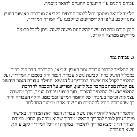
עבורם ניתנים ע"י היועצים החוגיים לתואר מוסמך.
תלמיד לתואר מוסמך יכול ללמוד קורסים בקריאה מודרכת באישור היועץ.
ציונו ייקבע על פי הקריטריונים שייקבעו ע"י המורה המדריך.
תוכן קורס מתקדם עשוי להשתנות משנה לשנה. ניתן לקבל פרטים
מדויקים ממרצה הקורס.
3. עבודת גמר
על התלמיד לכתוב עבודת גמר באופן עצמאי, בהדרכת חבר סגל בכיר
במסלול הרגיל בחוג. קביעת נושא עבודת הגמר היא בסמכות המדריך, ועל
התלמיד לקבל את אישור המדריך על הנושא.
תחילת עבודת הגמר תיחשב
עם קבלת מכתב מחבר סגל ליועץ, המודיע על הסכמה להדרכת
התלמיד/ה.
על התלמיד להוכיח, תוך ביצוע עבודת הגמר, דרך מחשבה
עצמאית וכושר בעיבודו של החומר המדעי ובסיכומו. היקף העבודה יהיה
כך שהעבודה תוכל להסתיים תוך שנה אחת ממועד התחלתה.
התלמיד רשאי להחליף את נושא עבודת הגמר ואת המדריך. באישור
מיוחד ניתן לצרף למדריך הראשי מדריך שהוא מורה מן החוץ. במידת
הצורך החוג ימצא מדריך לתלמיד. במקרה זה יוכל המדריך לקבוע את
נושא העבודה.