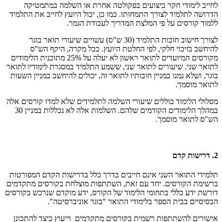
לחייב לימודי חקר ביצועים בפקולטה אחרת או השלמה במתמטיקה
הדרושה לתלמיד לצורך התמחותו. כמו כן, יכול היועץ לחייב את התלמיד
ללמוד קורסים על פי המלצת המדריך לעבודת הגמר.
לצורך חישוב חובות התלמיד (30 ש"ס) עשויים שיעורי תואר בוגר
להיחשב בזיכוי חלקי, לפי החלטת היועץ. בכל מקרה, היקף הש"ס
מקורסים המיועדים לתואר ראשון לא יעלה על 25% מתוכנית הלימודים
לתואר שני. שיעורים לתואר שני, ששמע התלמיד במסגרת לימודיו לתואר
בוגר, ושלא נמנו במניין חובותיו לתואר זה, יכולים להיחשב במניין השעות
לתואר מוסמך.
מסלולי הלימוד כוללים שיעורי השלמה לתלמידים שלא למדו קורסים אלה
במהלך הלימודים הקודמים שלהם. השלמות אלה לא נכללות במניין 30
הש"ס לתואר מוסמך.
2. דרישות קדם
תלמידי התואר השני אינם חייבים בדרך כלל בדרישות הקדם המפורטות
ברשימת הקורסים. יחד עם זאת, השתתפות מוצלחת בקורסים מתקדמים
דורשת ידע כללי בתחומי הלימוד של הקורס, ידע מוקדם שנרכש בקורסים
הבסיסיים בבית הספר בלימודי התואר "בוגר אוניברסיטה".
אישורים להשתתפות רשמית בקורסים מתקדמים וייעוץ כיצד להתכונן