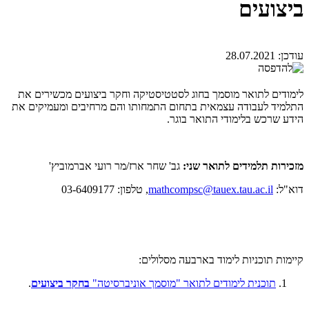
ביצועים
עודכן:
28.07.2021
לימודים לתואר מוסמך בחוג לסטטיסטיקה וחקר ביצועים מכשירים את
התלמיד לעבודה עצמאית בתחום התמחותו והם מרחיבים ומעמיקים את
הידע שרכש בלימודי התואר בוגר.
מזכירות תלמידים לתואר שני:
גב' שחר ארז/מר רועי אברמוביץ'
דוא"ל:
mathcompsc@tauex.tau.ac.il
, טלפון: 03-6409177
קיימות תוכניות לימוד בארבעה מסלולים:
תוכנית לימודים לתואר "מוסמך אוניברסיטה"
בחקר ביצועים
.