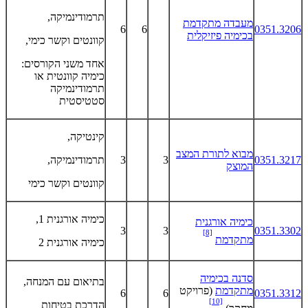
תרמודינמיקה,
מעבדה מתקדמת
6
6
0351.3206
בכימיה פיזיקלית
קוונטים וקשר כימי,
אחד משני הקורסים:
כימיה קוונטית או
תרמודינמיקה
סטטיסטית
קינטיקה,
מבוא לתורת המצב
0351.3217
3
3
תרמודינמיקה,
המוצק
קוונטים וקשר כימי
כימיה אורגנית 1,
כימיה אורגנית
3
3
0351.3302
[8]
מתקדמת
כימיה אורגנית 2
סדנה בכימיה
בתיאום עם המנחה,
מתקדמת
(פרויקט
6
6
0351.3312
[10]
הדרכת בטיחות
מחקר)