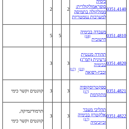
כימיה
סופראמולקולרית:
2
2
0351.4140
ממולקולה בתמיסה
למערכות ננומטריות
מעבדה בכימיה
5
5
0351.4810
[18]
חישובית
תהודה מגנטית
גרעינית (תמ"ג)
3
3
0351.4820
בכימיה
[17]
[22]
,
ובביו-רפואה
ספקטרוסקופיה
0351.4821
3
3
קוונטים וקשר כימי
[17]
מתקדמת
תהליכי מעבר
תרמודינמיקה,
אלקטרון בכימיה
3
3
0351.4822
[17]
קוונטים וקשר כימי
וביוכימיה