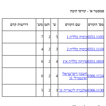
סמסטר א' - קורסי חובה
מס' הקורס
שם הקורס
ש'
ת/מ
מש'
דרישות קדם
0351.1105
כימיה כללית 1
5
2
7
0351.1110
כימיה כללית 2
3
2
4
0351.1810
פיזיקה כללית א'1
4
2
6
חשבון דיפרנציאלי
6
2
4
0366.1124
ואינטגרלי 1ג'
0366.1130
אלגברה לינארית 1ג'
3
2
5