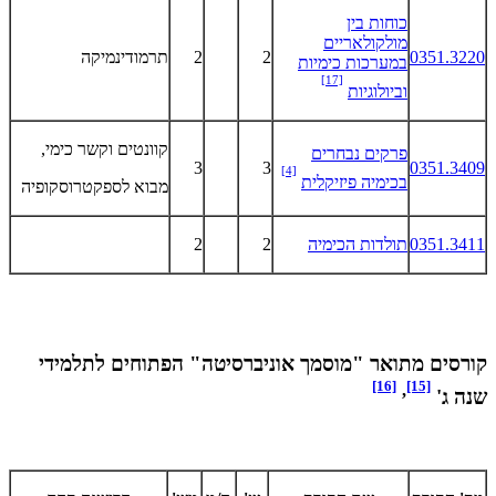
כוחות בין
מולקולאריים
0351.3220
2
2
תרמודינמיקה
במערכות כימיות
[17]
וביולוגיות
קוונטים וקשר כימי,
פרקים נבחרים
3
3
0351.3409
[4]
בכימיה פיזיקלית
מבוא לספקטרוסקופיה
0351.3411
תולדות הכימיה
2
2
קורסים מתואר "מוסמך אוניברסיטה" הפתוחים לתלמידי
[16]
[15]
,
שנה ג'