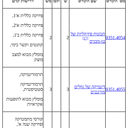
מס' הקורס
שם הקורס
ש'
ת/מ
מש'
דרישות קדם
פיזיקה כללית א'1,
פיזיקה כללית א'2,
תכונות פיזיקליות של
פיזיקה כללית ב'1,
2
2
0351.4054
[17]
ננו-מבנים
קוונטים וקשר כימי,
מומלץ מבוא למצב
מוצק
תרמודינמיקה,
תרמודינמיקה
דינמיקה של נוזלים
0351.4055
3
3
סטטיסטית,
מורכבים
מומלץ מבוא לתופעות
אקראיות
קורסי מתמטיקה
ופיזיקה שנה א',