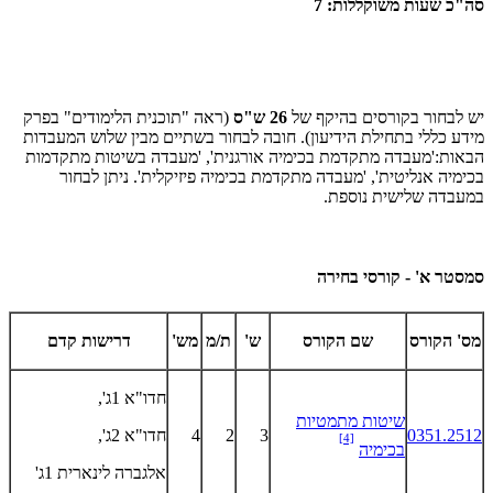
סה"כ שעות משוקללות: 7
יש לבחור בקורסים בהיקף של
26 ש"ס
(ראה "תוכנית הלימודים" בפרק
מידע כללי בתחילת הידיעון). חובה לבחור בשתיים מבין שלוש המעבדות
הבאות:'מעבדה מתקדמת בכימיה אורגנית', 'מעבדה בשיטות מתקדמות
בכימיה אנליטית', 'מעבדה מתקדמת בכימיה פיזיקלית'. ניתן לבחור
במעבדה שלישית נוספת.
סמסטר א' - קורסי בחירה
מס' הקורס
שם הקורס
ש'
ת/מ
מש'
דרישות קדם
חדו"א 1ג',
שיטות מתמטיות
0351.2512
3
2
4
חדו"א 2ג',
[4]
בכימיה
אלגברה לינארית 1ג'