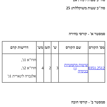
סה"כ שעות משוקללות: 25
סמסטר א' - קורסי בחירה
מס' הקורס
שם הקורס
ש'
ת/מ
מש'
דרישות קדם
חדו"א 1ג',
שיטות מתמטיות
0351.2512
3
2
4
חדו"א 2ג',
[1]
בכימיה
אלגברה לינארית 1ג'
סמסטר ב' - קורסי חובה