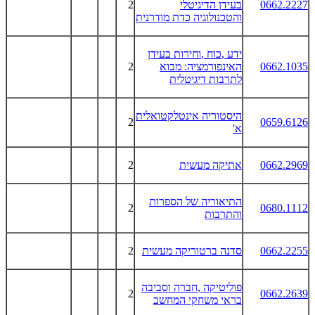
0662.2227
בעידן הדיגיטלי
2
והטכנולוגיה כדת מודרנית
ידע
,
כוח
,
וחירות בעידן
0662.1035
האינפורמציה: מבוא
2
לתרבות דיגיטלית
היסטוריה אינטלקטואלית
2
0659.6126
א
'
0662.2969
אתיקה מעשית
2
התיאוריה של הספרות
2
0680.1112
והתרבות
0662.2255
סדנה ברטוריקה מעשית
2
פוליטיקה
,
חברה וסביבה
2
0662.2639
בראי משחקי המחשב