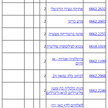
0662.2632
אתיקה בעידן הדיגיטלי
2
0662.2603
מדע בדיוני
2
0662.2255
סדנה ברטוריקה מעשית
2
0618.1019
מבוא לפילוסופיה פוליטית
2
מיתולוגיה ואגדות
-
אז
2
0662.1109
והיום
0662.2968
לכתוב בלוג במאה ה
2
2
הגות כלכלית בת זמננו:
2
0662.2246
מליברליזם לניאו
-
ליברליזם
לאלוהים לחץ כאן: דת