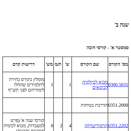
שנה ב'
סמסטר א' - קורסי חובה
מס' הקורס
שם הקורס
ש'
ת/מ
מש'
דרישות קדם
מומלץ כקורס בחירה
מבוא לביולוגיה
0300.5031
1
1
לתלמידים שהחלו
לכימאים
לימודיהם לפני תש"ף
0351.2000
הדרכת בטיחות
קורסי שנה א' (פרט
0351.2202
תרמודינמיקה
4
2
6
למעבדות, מבוא לכימיה
אורגנית ותכנות)