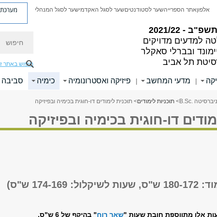
מערכת פ
אלפון
אתר הספרייה
שער לסטודנטים
שער לסגל האקדמי
שער לסגל המנהלי
פ"ב - 2021/22
חיפוש
ה למדעים מדויקים
ימונד ובברלי סאקלר
סיטת תל אביב
חיפוש באתר ז
קה
מדעי המחשב
פיזיקה ואסטרונומיה
כימיה
סביבה ו
|
|
ברסיטה .B.Sc
>
תוכניות לימודים
> תוכנית לימודים דו-חוגית בכימיה ובפיזיקה
מודים דו-חוגית בכימיה ובפיזיקה
ול: 174-169 ש"ס)
ות אלו מתווספת חובת שעות "
שאר רוח
" בהיקף של 6 ש"ס.