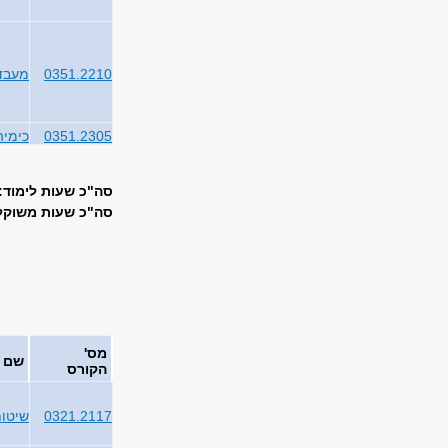
0351.2210
מעבדה
0351.2305
כימיה 
סה"כ שעות לימוד: 30
סה"כ שעות משוקללו
מס'
שם 
הקורס
0321.2117
שיטות