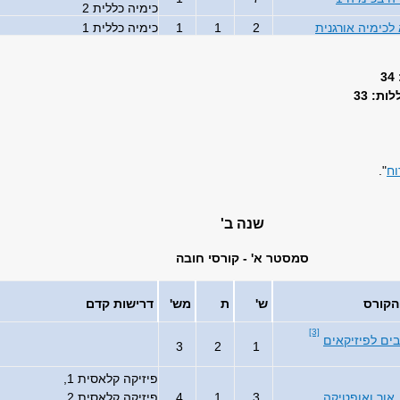
כימיה כללית 2
לכימיה אורגנית
2
1
1
כימיה כללית 1
ת: 33
וח
".
שנה ב'
סמסטר א' - קורסי חובה
הקורס
ש'
ת
מש'
דרישות קדם
[3]
ם לפיזיקאים
3
2
1
פיזיקה קלאסית 1,
 אור ואופטיקה
3
1
4
פיזיקה קלאסית 2,