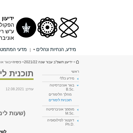
תוכן
תפריט
עליון
ראשי
ידיעון תש
הפקולט
ע"ש רי
אוניבר
מידע, הנחיות ונהלים
מדעי המתמטי
|
הינך נמצא כאן
>
ידיעון תשפ"ב עבור שנה 2021/22
>
כימיה
>
בוגר אוני
תוכנית לי
ראשי
מידע כללי
בוגר אוניברסיטה
עודכן:
12.08.2021
.B.Sc
מהלך הלימודים
תוכניות לימודים
מוסמך אוניברסיטה
(שעות לימוד: 180-172 ש"ס, שעות לשיקל
.M.Sc
דוקטור לפילוסופיה
.Ph.D
לשע