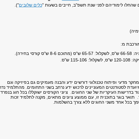
 שהחלו לימודיהם לפני שנת תשפ"ב, חייבים בשעות "
כלים שלובים
").
ימיה)
מורכבת מ:
ש"ס קורסי בחירה).
 115-106 ש"ס.
מחקר מדעי ופיתוח טכנולוגי דורשים ידע והבנה מעמיקים גם בפיזיקה וגם
מיועדת לסטודנטים המעוניינים לרכוש ידע נרחב בשני התחומים. מהתלמיד נדר
ד בדרישות העיקריות של שני החוגים. ציוני הקורסים ישוקללו בכל חוג בנפרד,
מר. תואר בוגר בתוכנית זו, עם ממוצע ציונים מתאים, מקנה לתלמיד זכות
ך בכל אחד משני החוגים ללא צורך בהשלמות.