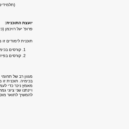
(תלמידים
יועצת התוכנית:
פרופ' יעל רויכמן (כ
תוכנית לימודים זו 
קורסים בכימיה: 66-58 ש"ס, לשקלול: 65-57 ש"ס (מתוכם 8-6 
קורסים בפיזיקה: 120-108 ש"ס, לשקלול:
מגוון רב של תחומי 
בכימיה. תוכנית זו 
מאמץ ניכר כדי לעמו
ויינתנו שני ציוני ג
להמשיך לתואר מוסמ