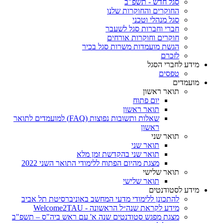
סגל חדש - תשפ"ב
החוקרים והחוקרות שלנו
סגל מנהלי וטכני
חברי וחברות סגל לשעבר
חוקרים וחוקרות אורחים
הגשת מועמדות משרות סגל בכיר
לזכרם
מידע לחברי הסגל
טפסים
מועמדים
תואר ראשון
יום פתוח
תואר ראשון
שאלות ותשובות נפוצות (FAQ) למועמדים לתואר
ראשון
תואר שני
תואר שני
תואר שני בהקדשת זמן מלא
מצגת מהיום הפתוח ללימודי התואר השני 2022
תואר שלישי
תואר שלישי
מידע לסטודנטים
להתכונן ללימודי מדעי המחשב באוניברסיטת תל אביב
מידע לקראת שנה״ל הראשונה - Welcome2TAU
מצגת מפגש סטודנטים שנה א' עם ראש ביה"ס – תשפ"ב