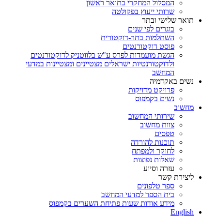
המסלול המחקרי בתואר ראשון
שרותי ייעוץ בפקולטה
תואר שלישי ובתר
בוגרים לפי שנים
השתלמות בתר-דוקטורית
פוסט דוקטורנטים
הגשת מועמדות לפרס ע"ש בלווטניק לדוקטורנטים
ולדוקטורנטיות ישראלים מצטיינים ומצטיינות במדעי
המחשב
נשים באקדמיה
פרויקט מדויקות
נשים בקמפוס
מחשוב
שירותי המחשוב
צוות מחשוב
טפסים
תוכנות להורדה
לחוקר ולמפתח
שאלות נפוצות
עזרה וסיוע
ליצירת קשר
ספר טלפונים
בית הספר למדעי המחשב
מידע אודות שעות פתיחת השערים בקמפוס
English