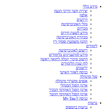
מידע כללי
יצירת קשר ודרכי הגעה
אלפון
דרושים
נהלי האוניברסיטה
מכרזים
מידע לשעת חירום
מבקרת האוניברסיטה
תקנון משמעת ופסקי דין
לימודים
רישום לאוניברסיטה
מידע למתעניינים בלימודים
חישוב סיכויי קבלה לתואר ראשון
לוח שנת הלימודים
ידיעונים
כניסה לאזור האישי
סגל ומינהלה
אגפים ומשרדי מינהלה
ארגון הסגל המנהלי
ארגון הסגל האקדמי הבכיר
ארגון הסגל האקדמי הזוטר
כניסה ל-My Tau
נגישות
נגישות בקמפוס