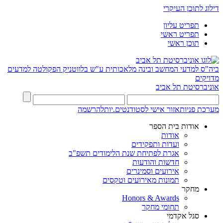
דילוג לתוכן העיקרי
תפריט עליון
תפריט ראשי
תוכן ראשי
ביה"ס למדעי המחשב ובינה מלאכותית ע"ש בלווטניק
הפקולטה למדעים
מדויקים
אוניברסיטת תל אביב
מערכת פניות
אזור אישי לסטודנטים.יות
להרשמה
אודות בית הספר
אודות
ועדות ותפקידים
אגרת לפתיחת שנת הלימודים תשפ"ב
חדשות והודעות
אירועים וסמינרים
תמונות מאירועים וטקסים
מחקר
Honors & Awards
תחומי מחקר
סגל אקדמי