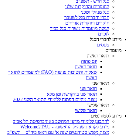
סגל חדש - תשפ"ב
החוקרים והחוקרות שלנו
סגל מנהלי וטכני
חברי וחברות סגל לשעבר
חוקרים וחוקרות אורחים
הגשת מועמדות משרות סגל בכיר
לזכרם
מידע לחברי הסגל
טפסים
מועמדים
תואר ראשון
יום פתוח
תואר ראשון
שאלות ותשובות נפוצות (FAQ) למועמדים לתואר
ראשון
תואר שני
תואר שני
תואר שני בהקדשת זמן מלא
מצגת מהיום הפתוח ללימודי התואר השני 2022
תואר שלישי
תואר שלישי
מידע לסטודנטים
להתכונן ללימודי מדעי המחשב באוניברסיטת תל אביב
מידע לקראת שנה״ל הראשונה - Welcome2TAU
מצגת מפגש סטודנטים שנה א' עם ראש ביה"ס – תשפ"ב