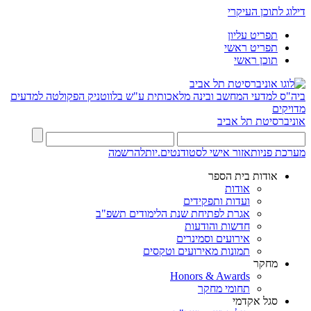
דילוג לתוכן העיקרי
תפריט עליון
תפריט ראשי
תוכן ראשי
ביה"ס למדעי המחשב ובינה מלאכותית ע"ש בלווטניק
הפקולטה למדעים
מדויקים
אוניברסיטת תל אביב
מערכת פניות
אזור אישי לסטודנטים.יות
להרשמה
אודות בית הספר
אודות
ועדות ותפקידים
אגרת לפתיחת שנת הלימודים תשפ"ב
חדשות והודעות
אירועים וסמינרים
תמונות מאירועים וטקסים
מחקר
Honors & Awards
תחומי מחקר
סגל אקדמי