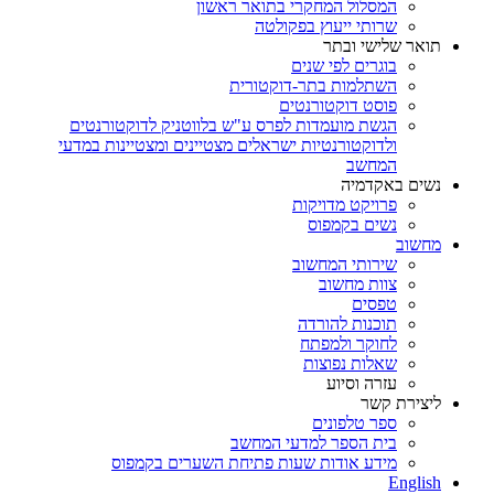
המסלול המחקרי בתואר ראשון
שרותי ייעוץ בפקולטה
תואר שלישי ובתר
בוגרים לפי שנים
השתלמות בתר-דוקטורית
פוסט דוקטורנטים
הגשת מועמדות לפרס ע"ש בלווטניק לדוקטורנטים
ולדוקטורנטיות ישראלים מצטיינים ומצטיינות במדעי
המחשב
נשים באקדמיה
פרויקט מדויקות
נשים בקמפוס
מחשוב
שירותי המחשוב
צוות מחשוב
טפסים
תוכנות להורדה
לחוקר ולמפתח
שאלות נפוצות
עזרה וסיוע
ליצירת קשר
ספר טלפונים
בית הספר למדעי המחשב
מידע אודות שעות פתיחת השערים בקמפוס
English