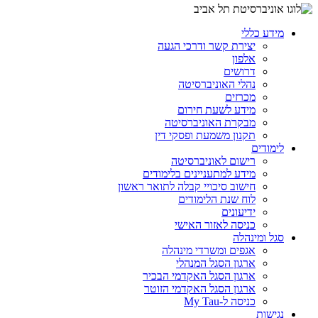
מידע כללי
יצירת קשר ודרכי הגעה
אלפון
דרושים
נהלי האוניברסיטה
מכרזים
מידע לשעת חירום
מבקרת האוניברסיטה
תקנון משמעת ופסקי דין
לימודים
רישום לאוניברסיטה
מידע למתעניינים בלימודים
חישוב סיכויי קבלה לתואר ראשון
לוח שנת הלימודים
ידיעונים
כניסה לאזור האישי
סגל ומינהלה
אגפים ומשרדי מינהלה
ארגון הסגל המנהלי
ארגון הסגל האקדמי הבכיר
ארגון הסגל האקדמי הזוטר
כניסה ל-My Tau
נגישות