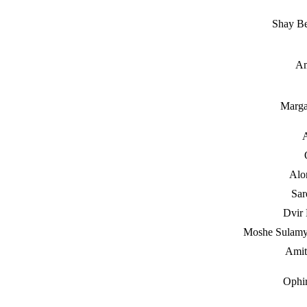
Shay Be
Am
Marga
A
Alo
Sar
Dvir 
Moshe Sulamy
Amit
Ophir