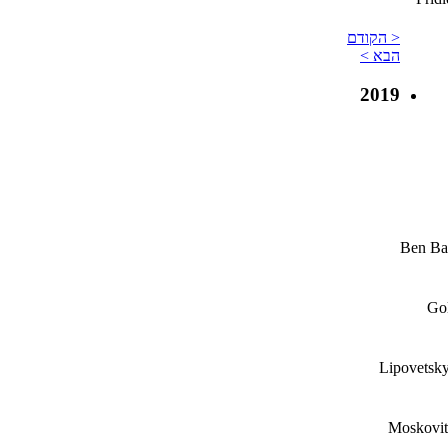
< הקודם
הבא >
2019
Ben Bas
Go
Lipovetsk
Moskovit