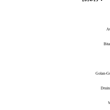
Av
Bit
Golan-G
Druin
W