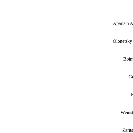
Apartsin 
Olonetsky
Boim
Go
Weinst
Zarit