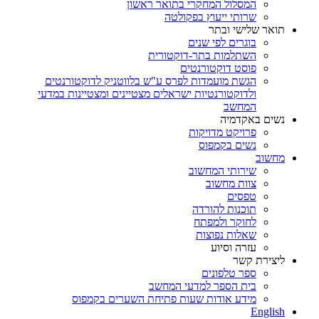
המסלול המחקרי בתואר ראשון
שרותי ייעוץ בפקולטה
תואר שלישי ובתר
בוגרים לפי שנים
השתלמות בתר-דוקטורית
פוסט דוקטורנטים
הגשת מועמדות לפרס ע"ש בלווטניק לדוקטורנטים
ולדוקטורנטיות ישראלים מצטיינים ומצטיינות במדעי
המחשב
נשים באקדמיה
פרויקט מדויקות
נשים בקמפוס
מחשוב
שירותי המחשוב
צוות מחשוב
טפסים
תוכנות להורדה
לחוקר ולמפתח
שאלות נפוצות
עזרה וסיוע
ליצירת קשר
ספר טלפונים
בית הספר למדעי המחשב
מידע אודות שעות פתיחת השערים בקמפוס
English