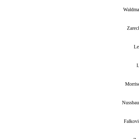
Waldma
Zarec
Le
L
Morri
Nussbau
Falkovi