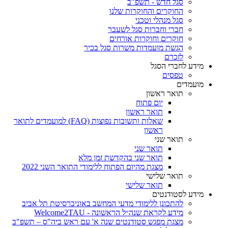
סגל חדש - תשפ"ב
החוקרים והחוקרות שלנו
סגל מנהלי וטכני
חברי וחברות סגל לשעבר
חוקרים וחוקרות אורחים
הגשת מועמדות משרות סגל בכיר
לזכרם
מידע לחברי הסגל
טפסים
מועמדים
תואר ראשון
יום פתוח
תואר ראשון
שאלות ותשובות נפוצות (FAQ) למועמדים לתואר
ראשון
תואר שני
תואר שני
תואר שני בהקדשת זמן מלא
מצגת מהיום הפתוח ללימודי התואר השני 2022
תואר שלישי
תואר שלישי
מידע לסטודנטים
להתכונן ללימודי מדעי המחשב באוניברסיטת תל אביב
מידע לקראת שנה״ל הראשונה - Welcome2TAU
מצגת מפגש סטודנטים שנה א' עם ראש ביה"ס – תשפ"ב