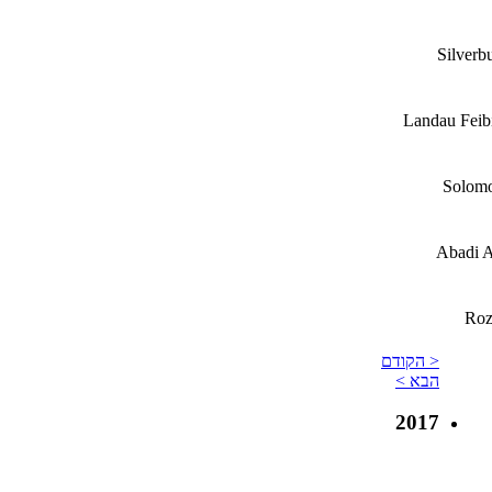
Silverb
Landau Feibi
Solom
Abadi 
Roz
< הקודם
הבא >
2017