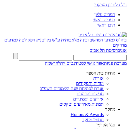
דילוג לתוכן העיקרי
תפריט עליון
תפריט ראשי
תוכן ראשי
ביה"ס למדעי המחשב ובינה מלאכותית ע"ש בלווטניק
הפקולטה למדעים
מדויקים
אוניברסיטת תל אביב
מערכת פניות
אזור אישי לסטודנטים.יות
להרשמה
אודות בית הספר
אודות
ועדות ותפקידים
אגרת לפתיחת שנת הלימודים תשפ"ב
חדשות והודעות
אירועים וסמינרים
תמונות מאירועים וטקסים
מחקר
Honors & Awards
תחומי מחקר
סגל אקדמי