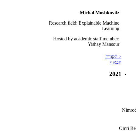
Michal​ Moshkovitz
Research field: Explainable Machine
Learning
Hosted by academic staff member:
Yishay Mansour
< הקודם
הבא >
2021
Nimro
Omri Ben