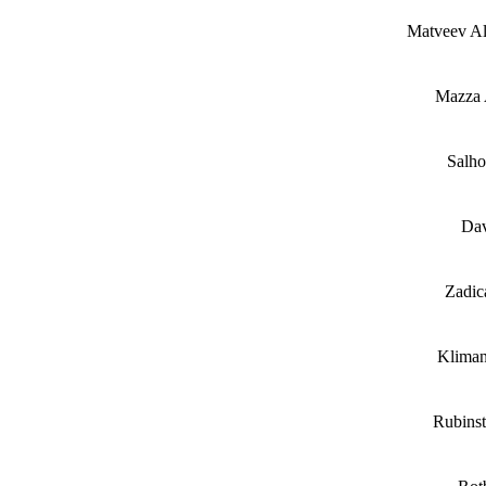
Matveev A
Mazza
Salh
Da
Zadic
Klima
Rubinst