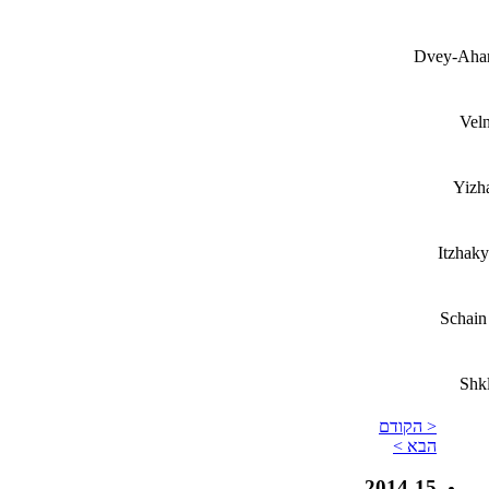
Dvey-Aha
Vel
Yizh
Itzhak
Schain
Shk
< הקודם
הבא >
2014-15