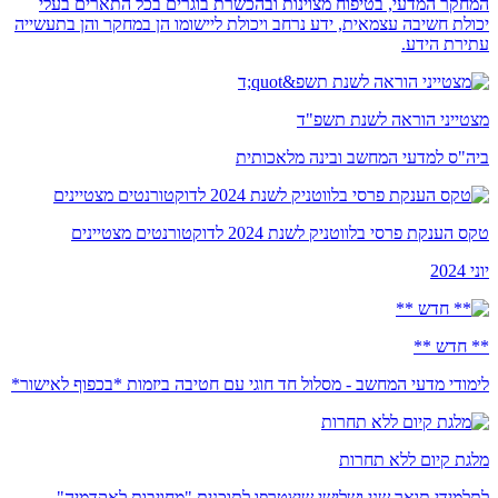
המחקר המדעי, בטיפוח מצוינות ובהכשרת בוגרים בכל התארים בעלי
יכולת חשיבה עצמאית, ידע נרחב ויכולת ליישומו הן במחקר והן בתעשייה
עתירת הידע.
מצטייני הוראה לשנת תשפ"ד
ביה"ס למדעי המחשב ובינה מלאכותית
טקס הענקת פרסי בלווטניק לשנת 2024 לדוקטורנטים מצטיינים
יוני 2024
** חדש **
לימודי מדעי המחשב - מסלול חד חוגי עם חטיבה ביזמות *בכפוף לאישור*
מלגת קיום ללא תחרות
לתלמידי תואר שני ושלישי שיצטרפו לתוכנית "מחויבות לאקדמיה"