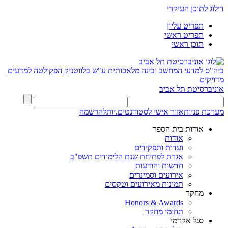
דילוג לתוכן העיקרי
תפריט עליון
תפריט ראשי
תוכן ראשי
ביה"ס למדעי המחשב ובינה מלאכותית ע"ש בלווטניק
הפקולטה למדעים
מדויקים
אוניברסיטת תל אביב
מערכת פניות
אזור אישי לסטודנטים.יות
להרשמה
אודות בית הספר
אודות
ועדות ותפקידים
אגרת לפתיחת שנת הלימודים תשפ"ב
חדשות והודעות
אירועים וסמינרים
תמונות מאירועים וטקסים
מחקר
Honors & Awards
תחומי מחקר
סגל אקדמי