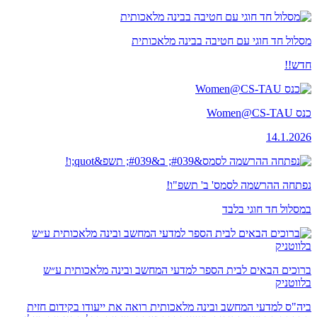
מסלול חד חוגי עם חטיבה בבינה מלאכותית
חדש!!
כנס Women@CS-TAU
14.1.2026
נפתחה ההרשמה לסמס' ב' תשפ"ו!
במסלול חד חוגי בלבד
ברוכים הבאים לבית הספר למדעי המחשב ובינה מלאכותית ע״ש
בלווטניק
ביה"ס למדעי המחשב ובינה מלאכותית רואה את ייעודו בקידום חזית