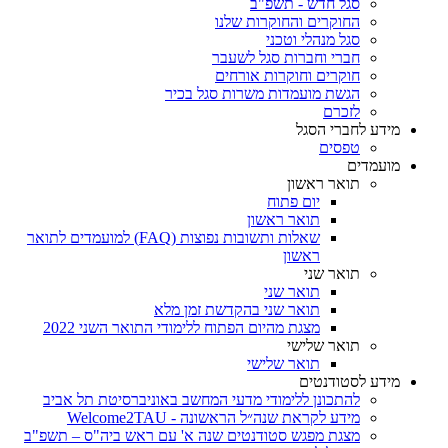
סגל חדש - תשפ"ב
החוקרים והחוקרות שלנו
סגל מנהלי וטכני
חברי וחברות סגל לשעבר
חוקרים וחוקרות אורחים
הגשת מועמדות משרות סגל בכיר
לזכרם
מידע לחברי הסגל
טפסים
מועמדים
תואר ראשון
יום פתוח
תואר ראשון
שאלות ותשובות נפוצות (FAQ) למועמדים לתואר
ראשון
תואר שני
תואר שני
תואר שני בהקדשת זמן מלא
מצגת מהיום הפתוח ללימודי התואר השני 2022
תואר שלישי
תואר שלישי
מידע לסטודנטים
להתכונן ללימודי מדעי המחשב באוניברסיטת תל אביב
מידע לקראת שנה״ל הראשונה - Welcome2TAU
מצגת מפגש סטודנטים שנה א' עם ראש ביה"ס – תשפ"ב