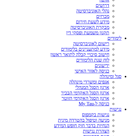
דרושים
נהלי האוניברסיטה
מכרזים
מידע לשעת חירום
מבקרת האוניברסיטה
תקנון משמעת ופסקי דין
לימודים
רישום לאוניברסיטה
מידע למתעניינים בלימודים
חישוב סיכויי קבלה לתואר ראשון
לוח שנת הלימודים
ידיעונים
כניסה לאזור האישי
סגל ומינהלה
אגפים ומשרדי מינהלה
ארגון הסגל המנהלי
ארגון הסגל האקדמי הבכיר
ארגון הסגל האקדמי הזוטר
כניסה ל-My Tau
נגישות
נגישות בקמפוס
מניעה וטיפול בהטרדה מינית
הנחיות בדבר חוק חופש המידע
הצהרת נגישות