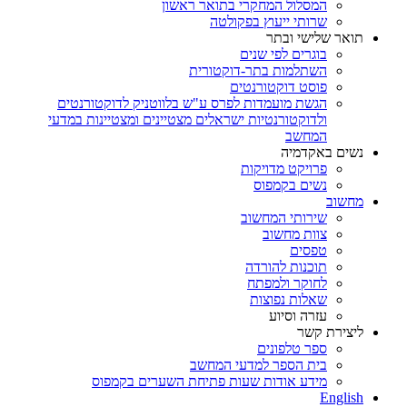
המסלול המחקרי בתואר ראשון
שרותי ייעוץ בפקולטה
תואר שלישי ובתר
בוגרים לפי שנים
השתלמות בתר-דוקטורית
פוסט דוקטורנטים
הגשת מועמדות לפרס ע"ש בלווטניק לדוקטורנטים
ולדוקטורנטיות ישראלים מצטיינים ומצטיינות במדעי
המחשב
נשים באקדמיה
פרויקט מדויקות
נשים בקמפוס
מחשוב
שירותי המחשוב
צוות מחשוב
טפסים
תוכנות להורדה
לחוקר ולמפתח
שאלות נפוצות
עזרה וסיוע
ליצירת קשר
ספר טלפונים
בית הספר למדעי המחשב
מידע אודות שעות פתיחת השערים בקמפוס
English