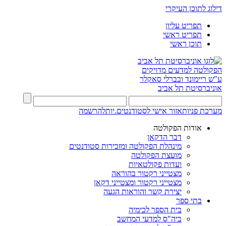
דילוג לתוכן העיקרי
תפריט עליון
תפריט ראשי
תוכן ראשי
הפקולטה למדעים מדויקים
ע"ש ריימונד ובברלי סאקלר
אוניברסיטת תל אביב
מערכת פניות
אזור אישי לסטודנטים.יות
להרשמה
אודות הפקולטה
דבר הדקאן
מינהלת הפקולטה ומזכירות סטודנטים
מועצת הפקולטה
ועדות פקולטאיות
מצטייני רקטור בהוראה
מצטייני רקטור ומצטייני דקאן
יצירת קשר והוראות הגעה
בתי ספר
בית הספר לכימיה
ביה"ס למדעי המחשב