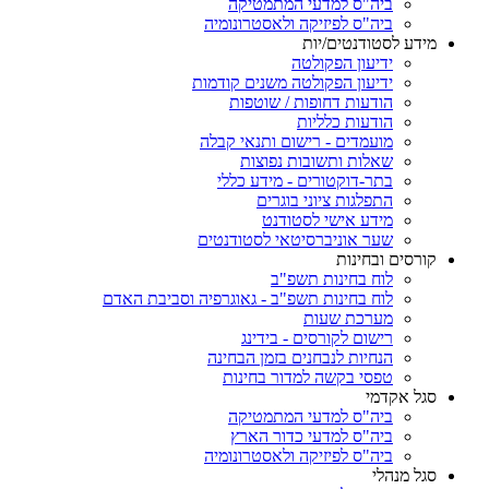
ביה"ס למדעי המתמטיקה
ביה"ס לפיזיקה ולאסטרונומיה
מידע לסטודנטים/יות
ידיעון הפקולטה
ידיעון הפקולטה משנים קודמות
הודעות דחופות / שוטפות
הודעות כלליות
מועמדים - רישום ותנאי קבלה
שאלות ותשובות נפוצות
בתר-דוקטורים - מידע כללי
התפלגות ציוני בוגרים
מידע אישי לסטודנט
שער אוניברסיטאי לסטודנטים
קורסים ובחינות
לוח בחינות תשפ"ב
לוח בחינות תשפ"ב - גאוגרפיה וסביבת האדם
מערכת שעות
רישום לקורסים - בידינג
הנחיות לנבחנים בזמן הבחינה
טפסי בקשה למדור בחינות
סגל אקדמי
ביה"ס למדעי המתמטיקה
ביה"ס למדעי כדור הארץ
ביה"ס לפיזיקה ולאסטרונומיה
סגל מנהלי