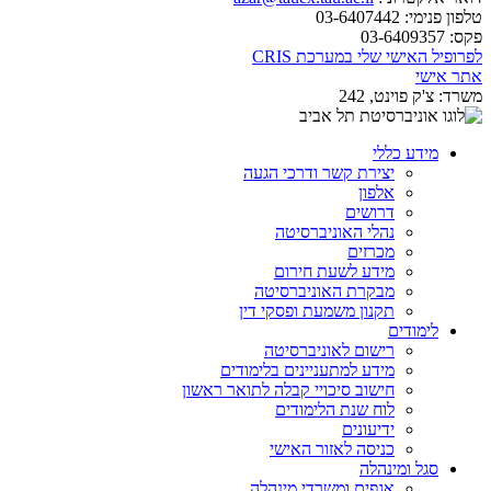
טלפון פנימי:
03-6407442
פקס:
03-6409357
לפרופיל האישי שלי במערכת CRIS
אתר אישי
משרד:
צ'ק פוינט, 242
מידע כללי
יצירת קשר ודרכי הגעה
אלפון
דרושים
נהלי האוניברסיטה
מכרזים
מידע לשעת חירום
מבקרת האוניברסיטה
תקנון משמעת ופסקי דין
לימודים
רישום לאוניברסיטה
מידע למתעניינים בלימודים
חישוב סיכויי קבלה לתואר ראשון
לוח שנת הלימודים
ידיעונים
כניסה לאזור האישי
סגל ומינהלה
אגפים ומשרדי מינהלה