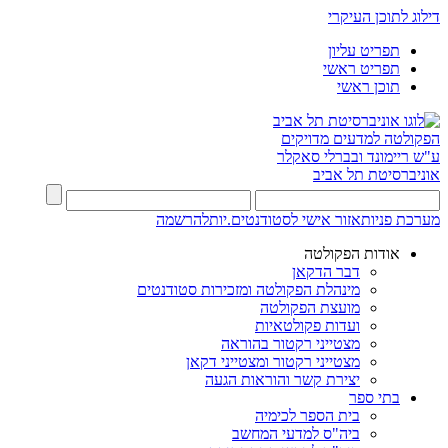
דילוג לתוכן העיקרי
תפריט עליון
תפריט ראשי
תוכן ראשי
הפקולטה למדעים מדויקים
ע"ש ריימונד ובברלי סאקלר
אוניברסיטת תל אביב
מערכת פניות
אזור אישי לסטודנטים.יות
להרשמה
אודות הפקולטה
דבר הדקאן
מינהלת הפקולטה ומזכירות סטודנטים
מועצת הפקולטה
ועדות פקולטאיות
מצטייני רקטור בהוראה
מצטייני רקטור ומצטייני דקאן
יצירת קשר והוראות הגעה
בתי ספר
בית הספר לכימיה
ביה"ס למדעי המחשב