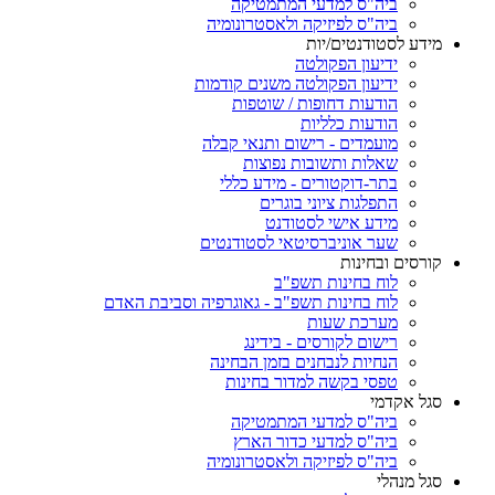
ביה"ס למדעי המתמטיקה
ביה"ס לפיזיקה ולאסטרונומיה
מידע לסטודנטים/יות
ידיעון הפקולטה
ידיעון הפקולטה משנים קודמות
הודעות דחופות / שוטפות
הודעות כלליות
מועמדים - רישום ותנאי קבלה
שאלות ותשובות נפוצות
בתר-דוקטורים - מידע כללי
התפלגות ציוני בוגרים
מידע אישי לסטודנט
שער אוניברסיטאי לסטודנטים
קורסים ובחינות
לוח בחינות תשפ"ב
לוח בחינות תשפ"ב - גאוגרפיה וסביבת האדם
מערכת שעות
רישום לקורסים - בידינג
הנחיות לנבחנים בזמן הבחינה
טפסי בקשה למדור בחינות
סגל אקדמי
ביה"ס למדעי המתמטיקה
ביה"ס למדעי כדור הארץ
ביה"ס לפיזיקה ולאסטרונומיה
סגל מנהלי