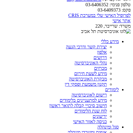
טלפון פנימי:
03-6406352
פקס:
03-6409373
לפרופיל האישי שלי במערכת CRIS
אתר אישי
משרד:
שרייבר, 220
מידע כללי
יצירת קשר ודרכי הגעה
אלפון
דרושים
נהלי האוניברסיטה
מכרזים
מידע לשעת חירום
מבקרת האוניברסיטה
תקנון משמעת ופסקי דין
לימודים
רישום לאוניברסיטה
מידע למתעניינים בלימודים
חישוב סיכויי קבלה לתואר ראשון
לוח שנת הלימודים
ידיעונים
כניסה לאזור האישי
סגל ומינהלה
אגפים ומשרדי מינהלה