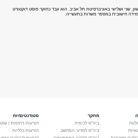
ן, שני ושלישי באוניברסיטת תל אביב. הוא עבד כחוקר פוסט דוקטורט
מידה חישובית במספר משרות בתעשייה.
ה
מחקר
סטודנטים/יות
לטה
ביה"ס לכימיה
הודעות דחופות / שוט
איות
ביה"ס למדעי המחשב
הודעות כלליות
לטה ומזכירות
ביה"ס למדעי המתמטיקה
הנחיות לנבחנים בזמן 