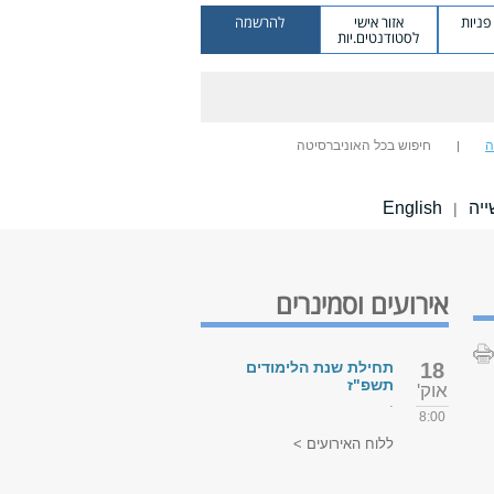
ניות
אזור אישי
להרשמה
לסטודנטים.יות
ה
חיפוש בכל האוניברסיטה
ייה
English
|
אירועים וסמינרים
18
תחילת שנת הלימודים
תשפ"ז
אוק'
.
8:00
ללוח האירועים >