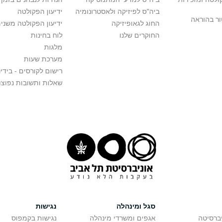
ביה"ס לפיזיקה ולאסטרונומיה
ידיעון הפקולטה
ור בהוראה
החוג לגאופיזיקה
ידיעון הפקולטה משני
החוקרים שלנו
לוח בחינות
מלגות
מערכת שעות
רישום לקורסים - בידינ
שאלות ותשובות נפוצו
סגל ומינהלה
נגישות
יברסיטה
אגפים ומשרדי מינהלה
נגישות בקמפוס