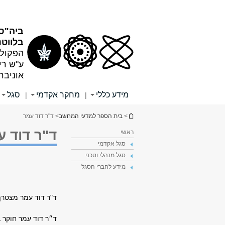
תוכן
תפריט
עליון
ראשי
ביה"ס
בלווטנ
הפקולט
ע"ש רי
אוניבר
מידע כללי
מחקר אקדמי
סגל
|
|
הינך נמצא כאן
>
בית הספר למדעי המחשב
> ד"ר דוד עמר
ד"ר דוד ע
ראשי
סגל אקדמי
סגל מנהלי וטכני
מידע לחברי הסגל
ד"ר דוד עמר מצטר
ד״ר דוד עמר חוקר ב